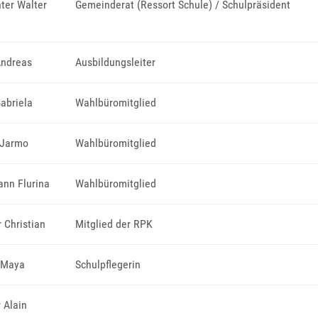
ter Walter
Gemeinderat (Ressort Schule) / Schulpräsident
Andreas
Ausbildungsleiter
Gabriela
Wahlbüromitglied
 Jarmo
Wahlbüromitglied
nn Flurina
Wahlbüromitglied
r Christian
Mitglied der RPK
a Maya
Schulpflegerin
r Alain