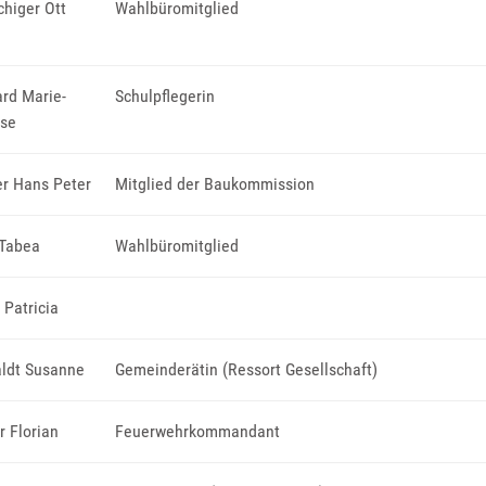
chiger Ott
Wahlbüromitglied
rd Marie-
Schulpflegerin
ese
r Hans Peter
Mitglied der Baukommission
 Tabea
Wahlbüromitglied
 Patricia
aldt Susanne
Gemeinderätin (Ressort Gesellschaft)
r Florian
Feuerwehrkommandant