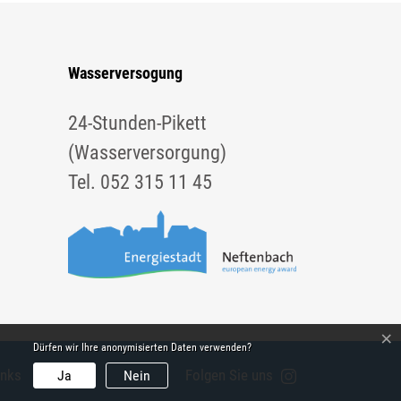
Wasserversogung
24-Stunden-Pikett
(Wasserversorgung)
Tel. 052 315 11 45
×
Dürfen wir Ihre anonymisierten Daten verwenden?
inks
Folgen Sie uns
Ja
Nein