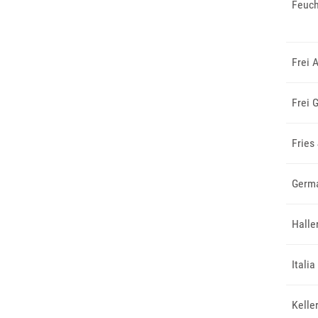
Feuch
Frei 
Frei 
Fries
Germa
Halle
Itali
Kelle