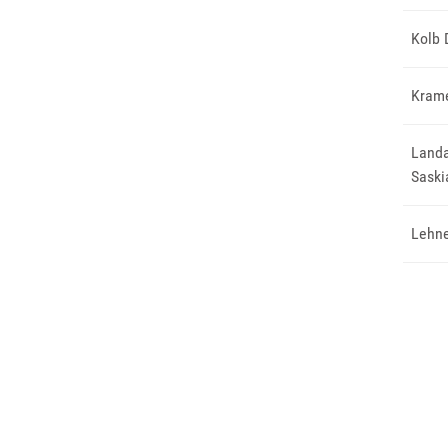
Kolb
Kram
Landa
Saski
Lehne