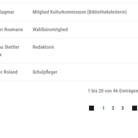
 Dagmar
Mitglied Kulturkommission (Bibliotheksleiterin)
er Rosmarie
Wahlbüromitglied
u Stettler
Redaktorin
a
r Roland
Schulpfleger
1 bis 20 von 46 Einträge
1
2
3