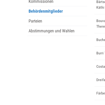
Kommissionen
Bärts
Käthi
Behördenmitglieder
(ausgewählt)
Parteien
Bouva
Ther
Abstimmungen und Wahlen
Buche
Burri
Costa
Dreif
Färbe