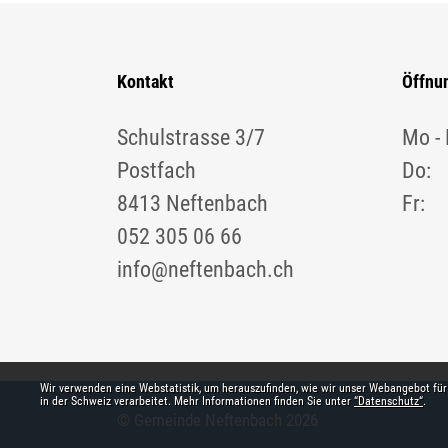
Kontakt
Öffnu
Schulstrasse 3/7
Mo - 
Postfach
Do:
8413 Neftenbach
Fr:
052 305 06 66
info@neftenbach.ch
Webstatistik
Wir verwenden eine Webstatistik, um herauszufinden, wie wir unser Webangebot für
in der Schweiz verarbeitet. Mehr Informationen finden Sie unter
“Datenschutz“
.
© Gemeinde Neftenbach 2026
Toolbar