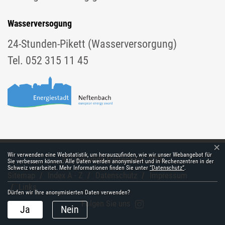
Wasserversogung
24-Stunden-Pikett (Wasserversorgung)
Tel. 052 315 11 45
×
Webstatistik
Wir verwenden eine Webstatistik, um herauszufinden, wie wir unser Webangebot für
© Gemeinde Neftenbach 2026
Toolbar
Sie verbessern können. Alle Daten werden anonymisiert und in Rechenzentren in der
Schweiz verarbeitet. Mehr Informationen finden Sie unter
“Datenschutz“
.
Sitemap
Index A - Z
Datenschutz
Impressum
Links
Dürfen wir Ihre anonymisierten Daten verwenden?
Folgen Sie uns
Ja
Nein