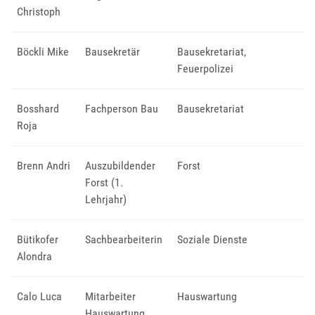
Christoph
Böckli Mike
Bausekretär
Bausekretariat
,
Feuerpolizei
Bosshard
Fachperson Bau
Bausekretariat
Roja
Brenn Andri
Auszubildender
Forst
Forst (1.
Lehrjahr)
Bütikofer
Sachbearbeiterin
Soziale Dienste
Alondra
Calo Luca
Mitarbeiter
Hauswartung
Hauswartung