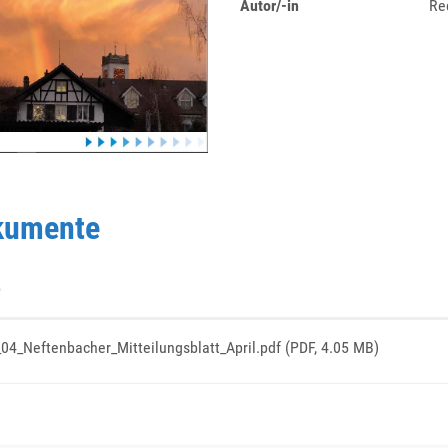
Autor/-in
Re
kumente
e
04_Neftenbacher_Mitteilungsblatt_April.pdf
(PDF, 4.05 MB)