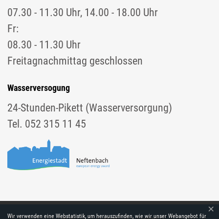
07.30 - 11.30 Uhr, 14.00 - 18.00 Uhr
Fr:
08.30 - 11.30 Uhr
Freitagnachmittag geschlossen
Wasserversogung
24-Stunden-Pikett (Wasserversorgung)
Tel. 052 315 11 45
×
Webstatistik
Wir verwenden eine Webstatistik, um herauszufinden, wie wir unser Webangebot für