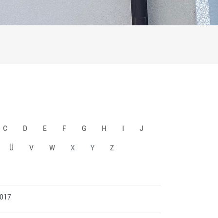
C
D
E
F
G
H
I
J
Ü
V
W
X
Y
Z
2017