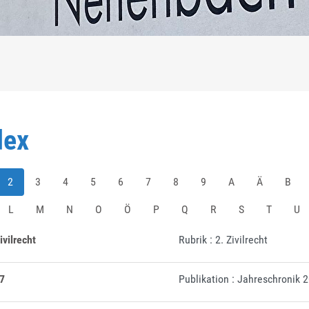
dex
2
3
4
5
6
7
8
9
A
Ä
B
L
M
N
O
Ö
P
Q
R
S
T
U
ivilrecht
Rubrik : 2. Zivilrecht
7
Publikation : Jahreschronik 