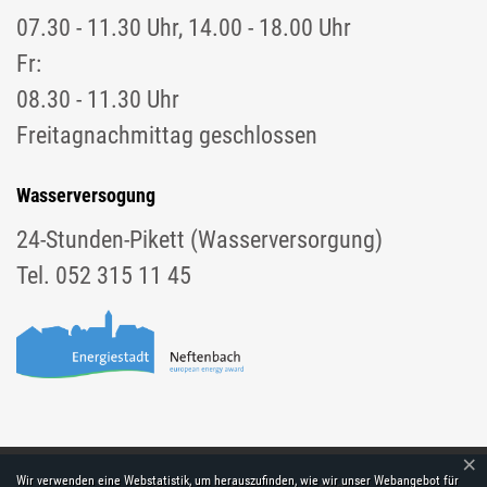
07.30 - 11.30 Uhr, 14.00 - 18.00 Uhr
Fr:
08.30 - 11.30 Uhr
Freitagnachmittag geschlossen
Wasserversogung
24-Stunden-Pikett (Wasserversorgung)
Tel. 052 315 11 45
×
Webstatistik
Wir verwenden eine Webstatistik, um herauszufinden, wie wir unser Webangebot für